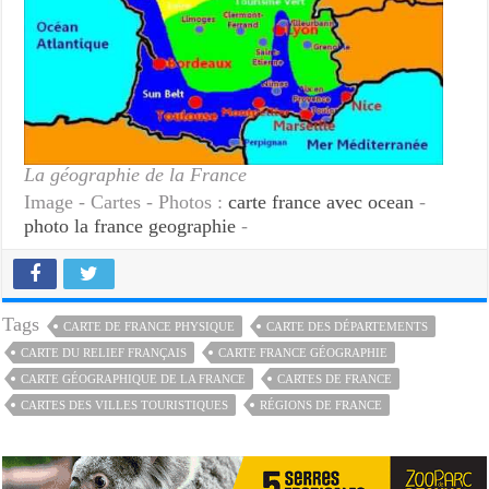
La géographie de la France
Image - Cartes - Photos :
carte france avec ocean
-
photo la france geographie
-
Tags
CARTE DE FRANCE PHYSIQUE
CARTE DES DÉPARTEMENTS
CARTE DU RELIEF FRANÇAIS
CARTE FRANCE GÉOGRAPHIE
CARTE GÉOGRAPHIQUE DE LA FRANCE
CARTES DE FRANCE
CARTES DES VILLES TOURISTIQUES
RÉGIONS DE FRANCE