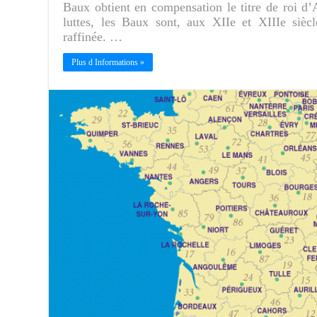
Baux obtient en compensation le titre de roi d’A
luttes, les Baux sont, aux XIIe et XIIIe siècl
raffinée. …
Plus d Informations »