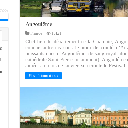
Angoulême
France
1,421
Chef-lieu du département de la Charente, Angou
connue autrefois sous le nom de comté d’Ango
s
puissants ducs d’Angoulême, de sang royal, dont 
cathédrale Saint-Pierre notamment). Angoulême 
1
année, au mois de janvier, se déroule le Festival
n
Plus d Informations »
5