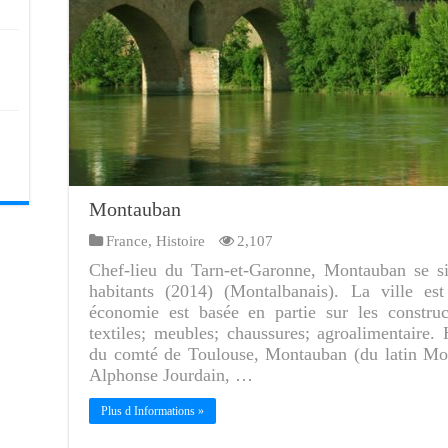
Montauban
France
,
Histoire
2,107
Chef-lieu du Tarn-et-Garonne, Montauban se si
habitants (2014) (Montalbanais). La ville es
économie est basée en partie sur les construct
textiles; meubles; chaussures; agroalimentaire
du comté de Toulouse, Montauban (du latin Mon
Alphonse Jourdain, …
Plus d Informations »