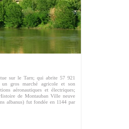
tue sur le Tarn; qui abrite 57 921
t un gros marché agricole et son
ions aéronautiques et électriques;
. Histoire de Montauban Ville neuve
s albanus) fut fondée en 1144 par