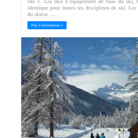
Ski 1. Les skis L’équipement de base du ski, b
identique pour toutes les disciplines de ski. Les
du skieur …
Plus d Informations »