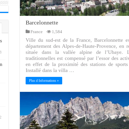
Barcelonnette
France
1,584
Ville du sud-est de la France, Barcelonnette e
s
département des Alpes-de-Haute-Provence, en r
située dans la vallée alpine de l’Ubaye. L
8
traditionnelles est compensé par l’essor des activ
n
en effet de la proximité des stations de sport
Installé dans la villa …
Plus d Informations »
2