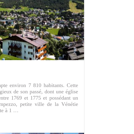
pte environ 7 810 habitants. Cette
igieux de son passé, dont une église
 entre 1769 et 1775 et possédant un
pezzo, petite ville de la Vénétie
ite à 1 …