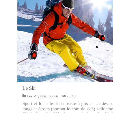
Le Ski
Les Voyages
,
Sports
2,648
Sport et loisir le ski consiste à glisser sur des 
longs et étroits (portant le nom de skis) solidem