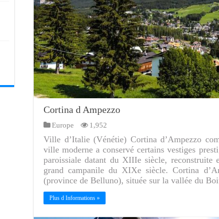
Cortina d Ampezzo
Europe
1,952
Ville d’Italie (Vénétie) Cortina d’Ampezzo com
ville moderne a conservé certains vestiges prest
paroissiale datant du XIIIe siècle, reconstruite
grand campanile du XIXe siècle. Cortina d’Am
(province de Belluno), située sur la vallée du Bo
Plus d Informations »