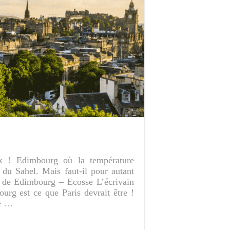
ux ! Edimbourg où la température
 du Sahel. Mais faut-il pour autant
e de Edimbourg – Ecosse L’écrivain
urg est ce que Paris devrait être !
le …