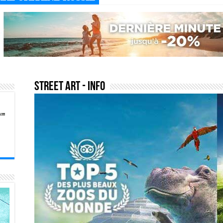
street art
- Info