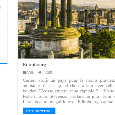
4
Edimbourg
Ville
1,385
Certes, voilà un pays pour le moins pluvie
ambiante n’a pas grand chose à voir avec celle
bouder l’Ecosse entière et sa capitale ? Visit
Robert Louis Stevenson déclara un jour: Edimbo
L’architecture magnifique de Édimbourg, capita
Plus d Informations »