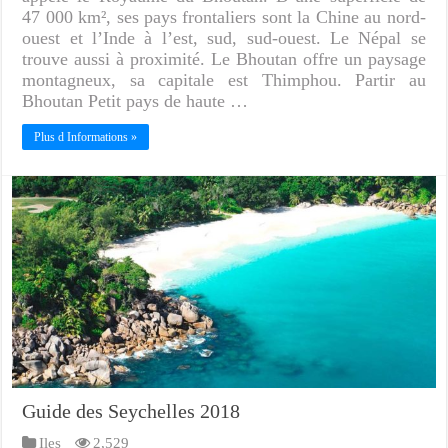
47 000 km², ses pays frontaliers sont la Chine au nord-
ouest et l’Inde à l’est, sud, sud-ouest. Le Népal se
trouve aussi à proximité. Le Bhoutan offre un paysage
montagneux, sa capitale est Thimphou. Partir au
Bhoutan Petit pays de haute …
Plus d Informations »
Guide des Seychelles 2018
Iles
2,529