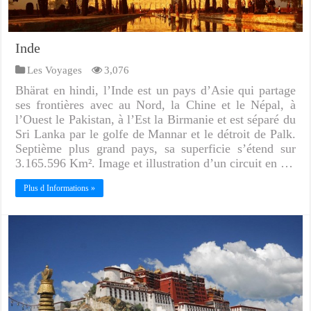
Inde
Les Voyages
3,076
Bhärat en hindi, l’Inde est un pays d’Asie qui partage
ses frontières avec au Nord, la Chine et le Népal, à
l’Ouest le Pakistan, à l’Est la Birmanie et est séparé du
Sri Lanka par le golfe de Mannar et le détroit de Palk.
Septième plus grand pays, sa superficie s’étend sur
3.165.596 Km². Image et illustration d’un circuit en …
Plus d Informations »