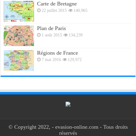
Carte de Bretagne
22 juillet 2015
140,965
Plan de Paris
1 août 2015
134,239
Régions de France
7 mai 2016
129,972
© Copyright 2022, - evasion-online.com - Tous droits
réservés