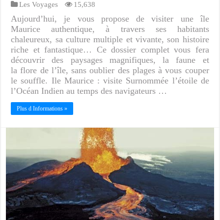
Les Voyages
15,638
Aujourd’hui, je vous propose de visiter une île
Maurice authentique, à travers ses habitants
chaleureux, sa culture multiple et vivante, son histoire
riche et fantastique… Ce dossier complet vous fera
découvrir des paysages magnifiques, la faune et
la flore de l’île, sans oublier des plages à vous couper
le souffle. Ile Maurice : visite Surnommée l’étoile de
l’Océan Indien au temps des navigateurs …
Plus d Informations »