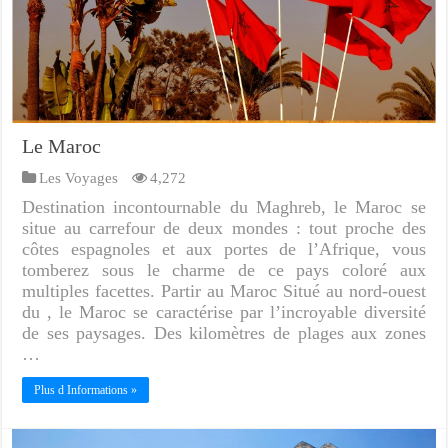
Le Maroc
Les Voyages
4,272
Destination incontournable du Maghreb, le Maroc se
situe au carrefour de deux mondes : tout proche des
côtes espagnoles et aux portes de l’Afrique, vous
tomberez sous le charme de ce pays coloré aux
multiples facettes. Partir au Maroc Situé au nord-ouest
du , le Maroc se caractérise par l’incroyable diversité
de ses paysages. Des kilomètres de plages aux zones
…
Plus d Informations »