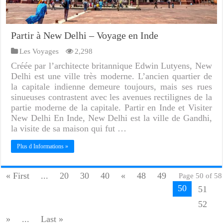
Partir à New Delhi – Voyage en Inde
Les Voyages
2,298
Créée par l’architecte britannique Edwin Lutyens, New
Delhi est une ville très moderne. L’ancien quartier de
la capitale indienne demeure toujours, mais ses rues
sinueuses contrastent avec les avenues rectilignes de la
partie moderne de la capitale. Partir en Inde et Visiter
New Delhi En Inde, New Delhi est la ville de Gandhi,
la visite de sa maison qui fut …
Plus d Informations »
« First
...
20
30
40
«
48
49
Page 50 of 58
50
51
52
»
...
Last »