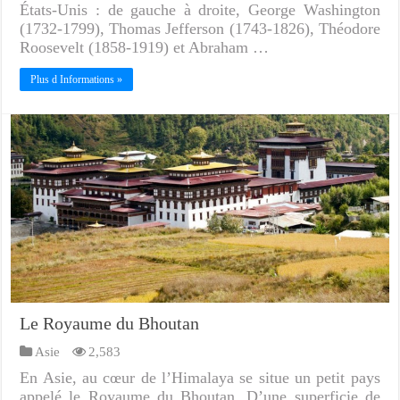
États-Unis : de gauche à droite, George Washington
(1732-1799), Thomas Jefferson (1743-1826), Théodore
Roosevelt (1858-1919) et Abraham …
Plus d Informations »
Le Royaume du Bhoutan
Asie
2,583
En Asie, au cœur de l’Himalaya se situe un petit pays
appelé le Royaume du Bhoutan. D’une superficie de