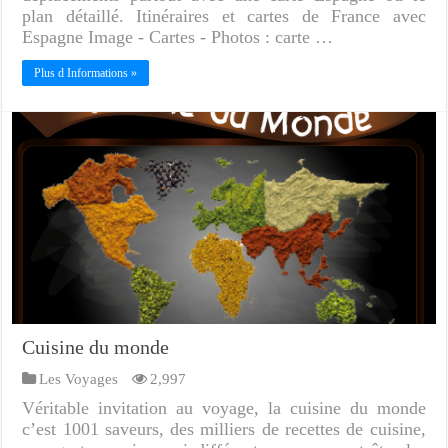
plan détaillé. Itinéraires et cartes de France avec
Espagne Image - Cartes - Photos : carte …
Plus d Informations »
Cuisine du monde
Les Voyages
2,997
Véritable invitation au voyage, la cuisine du monde
c’est 1001 saveurs, des milliers de recettes de cuisine,