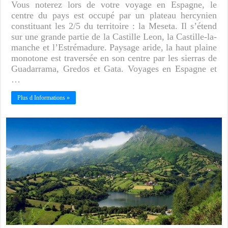
Vous noterez lors de votre voyage en Espagne, le
centre du pays est occupé par un plateau hercynien
constituant les 2/5 du territoire : la Meseta. Il s’étend
sur une grande partie de la Castille Leon, la Castille-la-
manche et l’Estrémadure. Paysage aride, la haut plaine
monotone est traversée en son centre par les sierras de
Guadarrama, Gredos et Gata. Voyages en Espagne et
…
Plus d Informations »