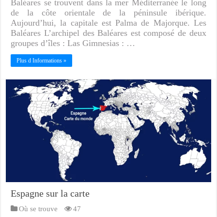
Baléares se trouvent dans la mer Méditerranée le long
de la côte orientale de la péninsule ibérique.
Aujourd’hui, la capitale est Palma de Majorque. Les
Baléares L’archipel des Baléares est composé de deux
groupes d’îles : Las Gimnesias : …
Plus d Informations »
Espagne sur la carte
Où se trouve
47