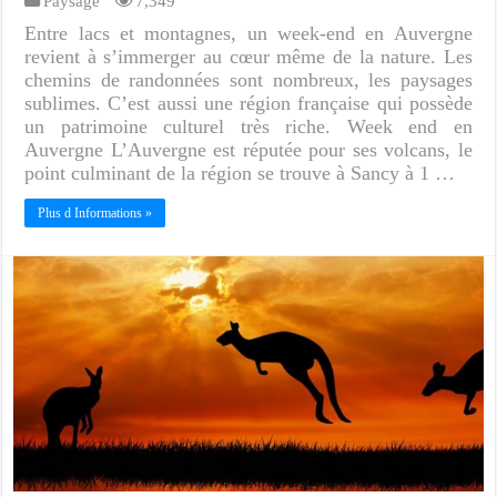
Paysage
7,349
Entre lacs et montagnes, un week-end en Auvergne
revient à s’immerger au cœur même de la nature. Les
chemins de randonnées sont nombreux, les paysages
sublimes. C’est aussi une région française qui possède
un patrimoine culturel très riche. Week end en
Auvergne L’Auvergne est réputée pour ses volcans, le
point culminant de la région se trouve à Sancy à 1 …
Plus d Informations »