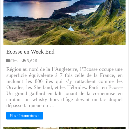
Ecosse en Week End
Iles
3,626
Région au nord de la l’Angleterre, l’Ecosse occupe une
superficie équivalente à 7 fois celle de la France, en
incluant les 800 îles qui s’y rattachent comme les
Orcades, les Shetland, et les Hébrides. Partir en Ecosse
Un grand gaillard en kilt jouant de la cornemuse en
sirotant un whisky hors d’âge devant un lac duquel
dépasse la queue du …
Plus d Informations »