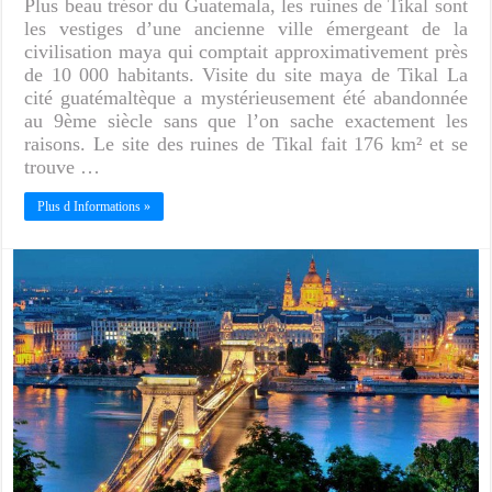
Plus beau trésor du Guatemala, les ruines de Tikal sont
les vestiges d’une ancienne ville émergeant de la
civilisation maya qui comptait approximativement près
de 10 000 habitants. Visite du site maya de Tikal La
cité guatémaltèque a mystérieusement été abandonnée
au 9ème siècle sans que l’on sache exactement les
raisons. Le site des ruines de Tikal fait 176 km² et se
trouve …
Plus d Informations »