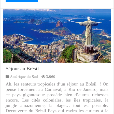
Séjour au Brésil
Amérique du Sud
3,960
Ah, les senteurs tropicales d’un séjour au Brésil ! On
pense forcément au Carnaval, à Rio de Janeiro, mais
ce pays gigantesque possède bien d’autres richesses
encore. Les cités coloniales, les îles tropicales, la
jungle amazonienne, la plage… tout est possible.
Découverte du Brésil Pays qui ravira les curieux à la