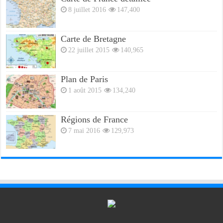
8 juillet 2016
147,400
Carte de Bretagne
22 juillet 2015
140,965
Plan de Paris
1 août 2015
134,240
Régions de France
7 mai 2016
129,973