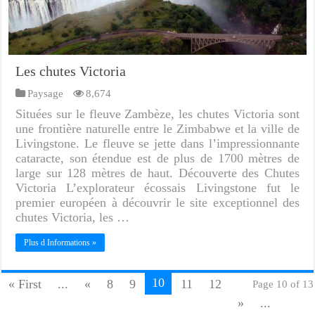
Les chutes Victoria
Paysage
8,674
Situées sur le fleuve Zambèze, les chutes Victoria sont
une frontière naturelle entre le Zimbabwe et la ville de
Livingstone. Le fleuve se jette dans l’impressionnante
cataracte, son étendue est de plus de 1700 mètres de
large sur 128 mètres de haut. Découverte des Chutes
Victoria L’explorateur écossais Livingstone fut le
premier européen à découvrir le site exceptionnel des
chutes Victoria, les …
Plus d Informations »
10
« First
...
«
8
9
11
12
Page 10 of 13
»
...