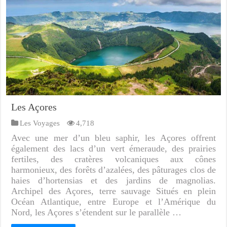
Les Açores
Les Voyages
4,718
Avec une mer d’un bleu saphir, les Açores offrent
également des lacs d’un vert émeraude, des prairies
fertiles, des cratères volcaniques aux cônes
harmonieux, des forêts d’azalées, des pâturages clos de
haies d’hortensias et des jardins de magnolias.
Archipel des Açores, terre sauvage Situés en plein
Océan Atlantique, entre Europe et l’Amérique du
Nord, les Açores s’étendent sur le parallèle …