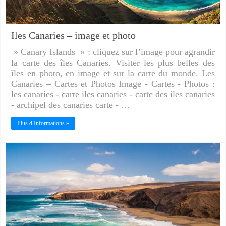
Iles Canaries – image et photo
» Canary Islands » : cliquez sur l’image pour agrandir
la carte des îles Canaries. Visiter les plus belles des
îles en photo, en image et sur la carte du monde. Les
Canaries – Cartes et Photos Image - Cartes - Photos :
les canaries - carte iles canaries - carte des iles canaries
- archipel des canaries carte - …
Plus d Informations »