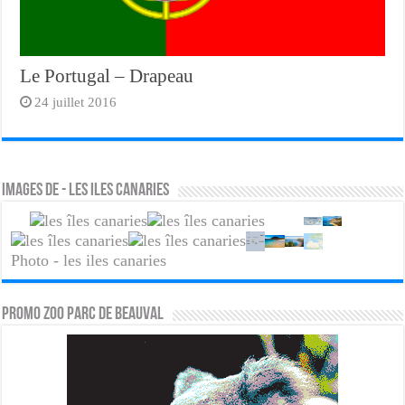
Le Portugal – Drapeau
24 juillet 2016
Images de - les iles canaries
Photo - les iles canaries
PROMO ZOO PARC DE BEAUVAL