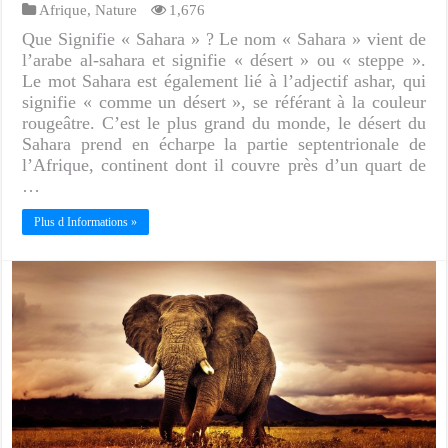
Afrique
,
Nature
1,676
Que Signifie « Sahara » ? Le nom « Sahara » vient de
l’arabe al-sahara et signifie « désert » ou « steppe ».
Le mot Sahara est également lié à l’adjectif ashar, qui
signifie « comme un désert », se référant à la couleur
rougeâtre. C’est le plus grand du monde, le désert du
Sahara prend en écharpe la partie septentrionale de
l’Afrique, continent dont il couvre près d’un quart de
…
Plus d Informations »