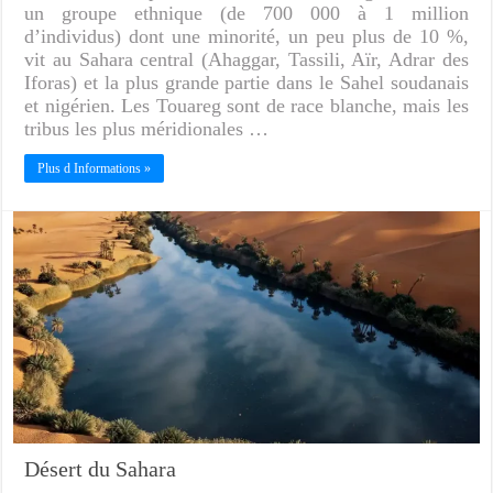
un groupe ethnique (de 700 000 à 1 million
d’individus) dont une minorité, un peu plus de 10 %,
vit au Sahara central (Ahaggar, Tassili, Aïr, Adrar des
Iforas) et la plus grande partie dans le Sahel soudanais
et nigérien. Les Touareg sont de race blanche, mais les
tribus les plus méridionales …
Plus d Informations »
Désert du Sahara