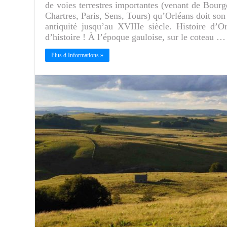
de voies terrestres importantes (venant de Bourg
Chartres, Paris, Sens, Tours) qu’Orléans doit so
antiquité jusqu’au XVIIIe siècle. Histoire d’O
d’histoire ! À l’époque gauloise, sur le coteau …
Plus d Informations »