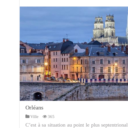
Orléans
Ville
365
C’est à sa situation au point le plus septentriona