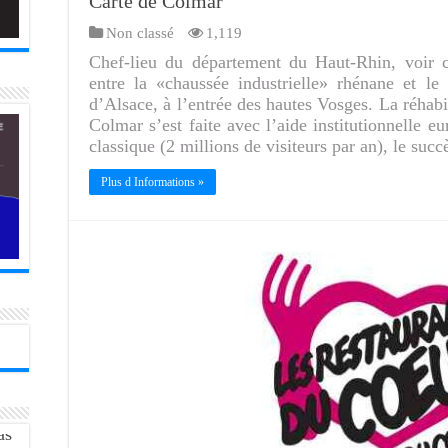
Carte de Colmar
Non classé
1,119
Chef-lieu du département du Haut-Rhin, voir ca
entre la «chaussée industrielle» rhénane et le
d’Alsace, à l’entrée des hautes Vosges. La réhabil
Colmar s’est faite avec l’aide institutionnelle e
classique (2 millions de visiteurs par an), le suc
Plus d Informations »