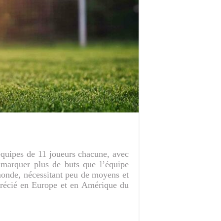
2 équipes de 11 joueurs chacune, avec
e marquer plus de buts que l’équipe
 monde, nécessitant peu de moyens et
pprécié en Europe et en Amérique du