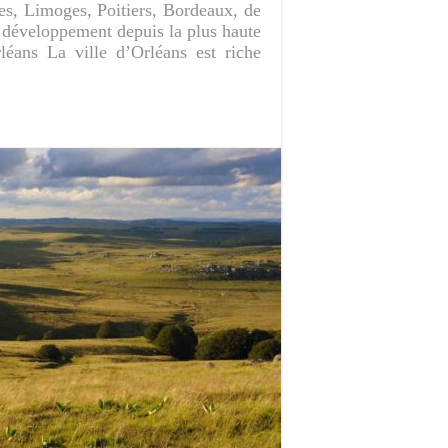
es, Limoges, Poitiers, Bordeaux, de
n développement depuis la plus haute
rléans La ville d’Orléans est riche