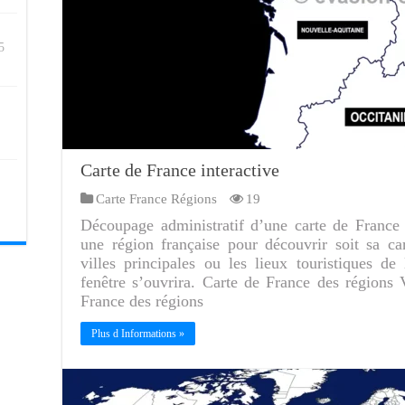
5
Carte de France interactive
Carte France Régions
19
Découpage administratif d’une carte de France 
une région française pour découvrir soit sa car
villes principales ou les lieux touristiques d
fenêtre s’ouvrira. Carte de France des régions 
France des régions
Plus d Informations »