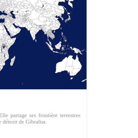
le partage ses frontière terrestres
 détroit de Gibraltar.