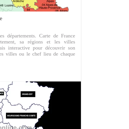
e
es départements. Carte de France
tement, sa régions et les villes
ais interactive pour découvrir son
des villes ou le chef lieu de chaque