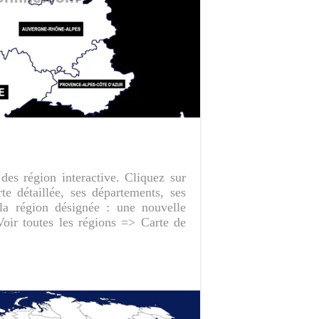
des région interactive. Cliquez sur
te détaillée, ses départements, ses
e la région désignée : une nouvelle
Voir toutes les régions => Carte de