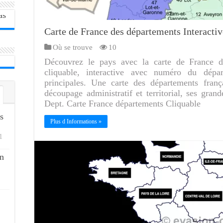
Carte de France des départements Interactiv
Où se trouve
10
Découvrez le pays avec la carte de France d
cliquable, interactive avec numéro du dépar
principales. Une carte des départements franç
découpage administratif et territorial, ses gran
Dept. Carte France départements Cliquable
s
Plus d Informations »
1
n