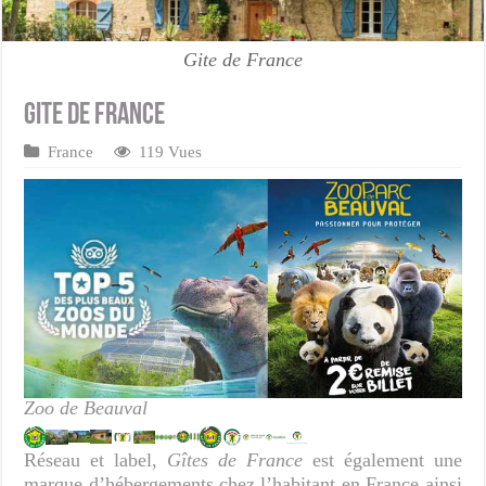
Gite de France
Gite de France
France
119 Vues
Zoo de Beauval
Réseau et label,
Gîtes de France
est également une
marque d’hébergements chez l’habitant en France ainsi