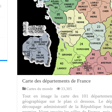
3
Carte des départements de France
Cartes du monde
33,305
Tout en image la carte des 101 département
géographique sur le plan ci dessous. Le dé
découpage administratif de la République franç
premier. Vient ensuite les villes de France, puis