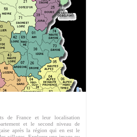
s de France et leur localisation
partement et le second niveau de
aise après la région qui en est le
 les villages. Explorer une image ou