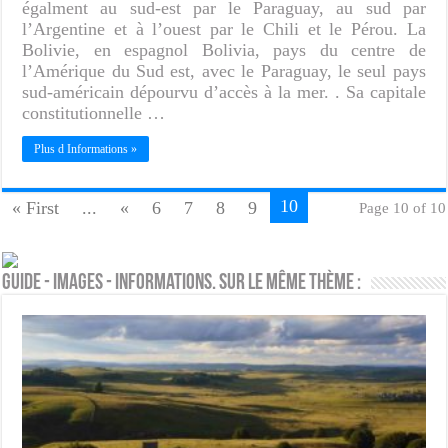
égalment au sud-est par le Paraguay, au sud par
l’Argentine et à l’ouest par le Chili et le Pérou. La
Bolivie, en espagnol Bolivia, pays du centre de
l’Amérique du Sud est, avec le Paraguay, le seul pays
sud-américain dépourvu d’accès à la mer. . Sa capitale
constitutionnelle …
Plus d Informations »
10
« First
...
«
6
7
8
9
Page 10 of 10
Guide - Images - Informations. Sur le même thème :