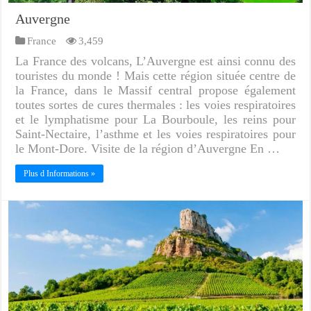
Auvergne
France
3,459
La France des volcans, L’Auvergne est ainsi connu des
touristes du monde ! Mais cette région située centre de
la France, dans le Massif central propose également
toutes sortes de cures thermales : les voies respiratoires
et le lymphatisme pour La Bourboule, les reins pour
Saint-Nectaire, l’asthme et les voies respiratoires pour
le Mont-Dore. Visite de la région d’Auvergne En …
Plus d Informations »