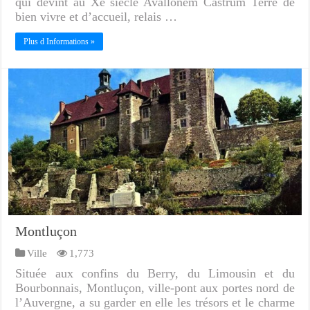
qui devint au Xè siècle Avallonem Castrum Terre de
bien vivre et d’accueil, relais …
Plus d Informations »
Montluçon
Ville
1,773
Située aux confins du Berry, du Limousin et du
Bourbonnais, Montluçon, ville-pont aux portes nord de
l’Auvergne, a su garder en elle les trésors et le charme