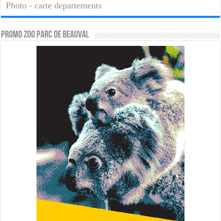
Photo - carte departements
PROMO ZOO PARC DE BEAUVAL