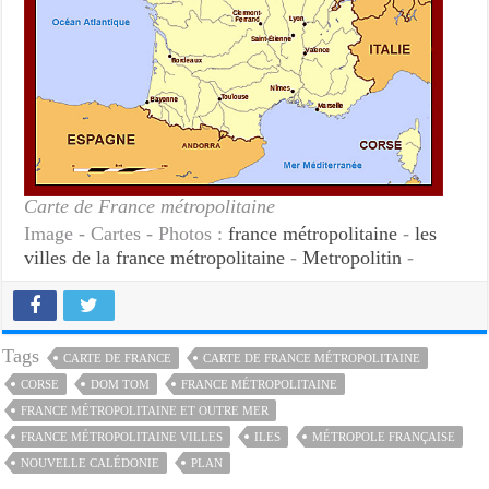
Carte de France métropolitaine
Image - Cartes - Photos :
france métropolitaine
-
les
villes de la france métropolitaine
-
Metropolitin
-
Tags
CARTE DE FRANCE
CARTE DE FRANCE MÉTROPOLITAINE
CORSE
DOM TOM
FRANCE MÉTROPOLITAINE
FRANCE MÉTROPOLITAINE ET OUTRE MER
FRANCE MÉTROPOLITAINE VILLES
ILES
MÉTROPOLE FRANÇAISE
NOUVELLE CALÉDONIE
PLAN