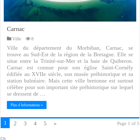
Carnac
Ville
8
Ville du département du Morbihan, Carnac, se
trouve au Sud-Est de la région de la Bretagne. Elle se
situe entre la Trinité-sur-Mer et la baie de Quiberon.
Carnac est connue pour son église Saint-Cornély
édifiée au XVIIe siècle, son musée préhistorique et sa
station balnéaire. Mais cette ville bretonne est surtout
célèbre pour son important site préhistorique sur lequel
se dressent de …
Plus d Informations »
1
2
3
4
5
»
Page 1 of 5