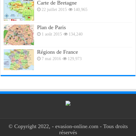
Carte de Bretagne
22 juillet 2015
140,965
Plan de Paris
1 août 2015
134,240
Régions de France
7 mai 2016
129,973
© Copyright 2022, - evasion-online.com - Tous droits
réservés