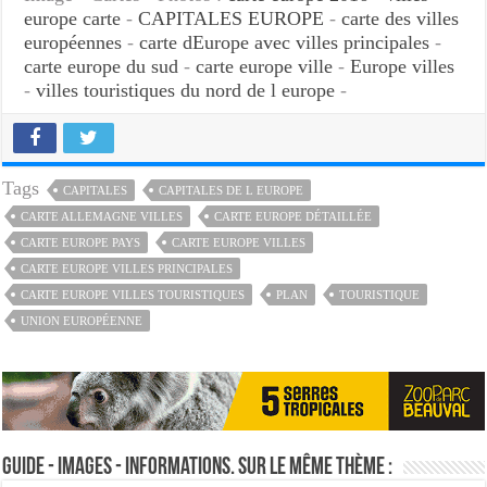
europe carte
-
CAPITALES EUROPE
-
carte des villes
européennes
-
carte dEurope avec villes principales
-
carte europe du sud
-
carte europe ville
-
Europe villes
-
villes touristiques du nord de l europe
-
Tags
CAPITALES
CAPITALES DE L EUROPE
CARTE ALLEMAGNE VILLES
CARTE EUROPE DÉTAILLÉE
CARTE EUROPE PAYS
CARTE EUROPE VILLES
CARTE EUROPE VILLES PRINCIPALES
CARTE EUROPE VILLES TOURISTIQUES
PLAN
TOURISTIQUE
UNION EUROPÉENNE
Guide - Images - Informations. Sur le même thème :