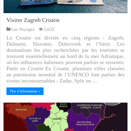
Visiter Zagreb Croatie
Les Voyages
2,632
La Croatie est divisée en cinq régions : Zagreb,
Dalmatie, Slavonie, Dubrovnik et l’Istrie. Les
destinations les plus recherchées par les touristes se
trouvent essentiellement au bord de la mer Adriatique,
où les influences italiennes peuvent parfois se ressentir.
Partir en Croatie En Croatie, plusieurs villes classées
au patrimoine mondial de l’UNESCO font parties des
visites incontournables : Zadar, Split ou …
Plus d Informations »