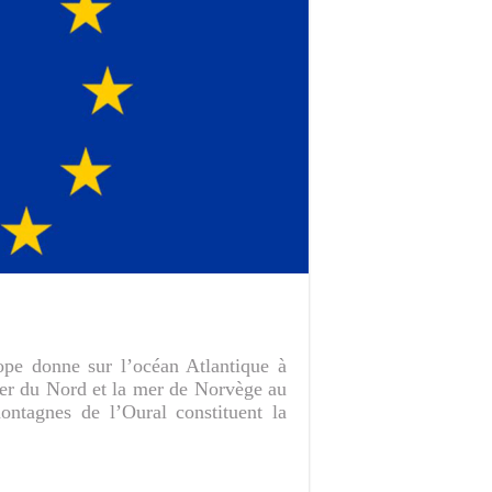
ope donne sur l’océan Atlantique à
mer du Nord et la mer de Norvège au
montagnes de l’Oural constituent la