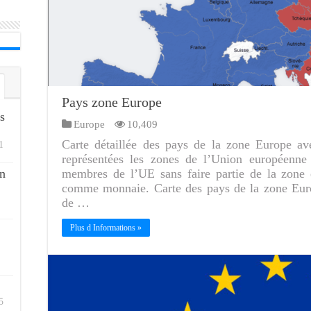
Pays zone Europe
s
Europe
10,409
Carte détaillée des pays de la zone Europe ave
1
représentées les zones de l’Union européenne
n
membres de l’UE sans faire partie de la zone e
comme monnaie. Carte des pays de la zone Euro
de …
Plus d Informations »
5