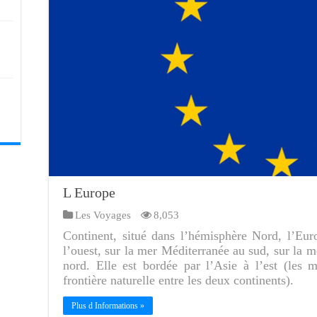
L Europe
Les Voyages
8,053
Continent, situé dans l’hémisphère Nord, l’Eur
l’ouest, sur la mer Méditerranée au sud, sur la 
nord. Elle est bordée par l’Asie à l’est (les 
frontière naturelle entre les deux continents).
Plus d Informations »