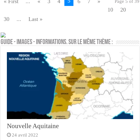
5
« First
...
«
3
4
6
7
»
Page 5 of 39
10
20
30
...
Last »
Guide - Images - Informations. Sur le même thème :
Nouvelle Aquitaine
24 avril 2022