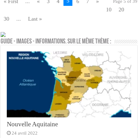
5
« First
...
«
3
4
6
7
»
Page 5 of 39
10
20
30
...
Last »
Guide - Images - Informations. Sur le même thème :
Nouvelle Aquitaine
24 avril 2022