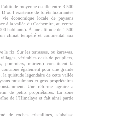
t l’altitude moyenne oscille entre 3 500
. D’où l’existence de forêts luxuriantes
a vie économique locale de paysans
place à la vallée du Cachemire, au centre
 000 habitants). À une altitude de 1 500
un climat tempéré et continental aux
e le riz. Sur les terrasses, ou karewas,
villages, véritables oasis de peupliers,
ers, pommiers, mûriers) constituent la
le contribue également pour une grande
, la quiétude légendaire de cette vallée
aysans musulmans et gros propriétaires
t constamment. Une réforme agraire a
ir de petits propriétaires. La zone
îne de l’Himalaya et fait ainsi partie
 de roches cristallines, s’abaisse