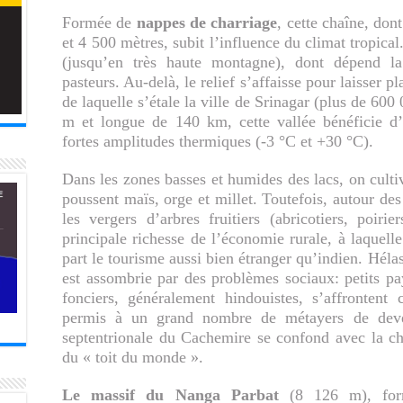
Formée de
nappes de charriage
, cette chaîne, don
et 4 500 mètres, subit l’influence du climat tropical
(jusqu’en très haute montagne), dont dépend l
pasteurs. Au-delà, le relief s’affaisse pour laisser 
de laquelle s’étale la ville de Srinagar (plus de 600
m et longue de 140 km, cette vallée bénéficie d’
fortes amplitudes thermiques (-3 °C et +30 °C).
Dans les zones basses et humides des lacs, on cultiv
poussent maïs, orge et millet. Toutefois, autour des 
les vergers d’arbres fruitiers (abricotiers, poiri
principale richesse de l’économie rurale, à laquel
part le tourisme aussi bien étranger qu’indien. Hélas
est assombrie par des problèmes sociaux: petits p
fonciers, généralement hindouistes, s’affronten
permis à un grand nombre de métayers de deven
septentrionale du Cachemire se confond avec la cha
du « toit du monde ».
Le massif du Nanga Parbat
(8 126 m), formé