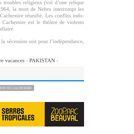
s troubles religieux (vol d’une relique
64, la mort de Nehru interrompt les
Cachemire réunifié. Les conflits indo-
 Cachemire est le théâtre de violents
ffaire.
 la sécession soit pour l’indépendance,
re vacances
-
PAKISTAN
-
ION DU CACHEMIRE