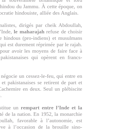
la souveraineté britannique et lord
h hindou du Jammu. À cette époque, on
cratie hindouiste, alliée des Anglais.
listes, dirigés par cheik Abdoullah,
’Inde,
le maharajah
refuse de choisir
tre hindous (pro-indiens) et musulmans
qui est durement réprimée par le rajah.
 pour avoir les moyens de faire face à
pakistanaises qui opèrent en francs-
négocie un cessez-le-feu, qui entre en
t pakistanaises se retirent de part et
 Cachemire en deux. Seul un plébiscite
.
stitue un
rempart entre l’Inde et la
nité de la nation. En 1952, la monarchie
ullah, favorable à l’autonomie, est
ve à l’occasion de la brouille sino-