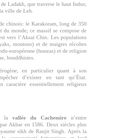
de Ladakh, que traverse le haut Indus;
la ville de Leh.
de chinois: le Karakoram, long de 350
t du monde; ce massif se compose de
l’est vers l’Aksai Chin. Les populations
(yaks, moutons) et de maigres récoltes
indo-européenne (hunzas) et de religion
ne, bouddhistes.
érogène, en particulier quant à son
pêcher d’exister en tant qu’État.
 caractère essentiellement religieux
e, la
vallée du Cachemire
n’entre
e par Akbar en 1586. Deux siècles plus
royaume sikh de Ranjit Singh. Après la