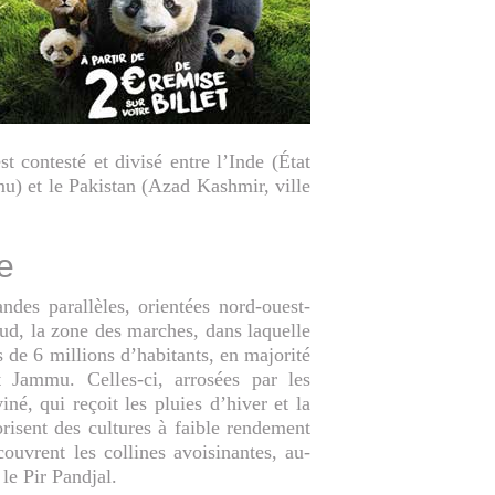
 contesté et divisé entre l’Inde (État
u) et le Pakistan (Azad Kashmir, ville
e
ndes parallèles, orientées nord-ouest-
 sud, la zone des marches, dans laquelle
s de 6 millions d’habitants, en majorité
 Jammu. Celles-ci, arrosées par les
iné, qui reçoit les pluies d’hiver et la
risent des cultures à faible rendement
couvrent les collines avoisinantes, au-
le Pir Pandjal.