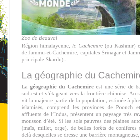
Zoo de Beauval
Région himalayenne,
le Cachemire
(ou Kashmir) est
de Jammu-et-Cachemire, capitales Srinagar et Jamm
principale Skardu)..
La géographie du Cachemir
La
géographie du Cachemire
est une série de ba
sud-est et s’étageant vers la frontière chinoise. Au
vit la majeure partie de la population, estimée à plu
islamisés, comprend les provinces de Poonch et
affluents de l’Indus, présentent un paysage très rav
mousson d’été. Si les sols pauvres des plaines auto
(maïs, millet, orge), de belles forêts de conifères 
delà desquelles se dresse une barrière montagneuse, 