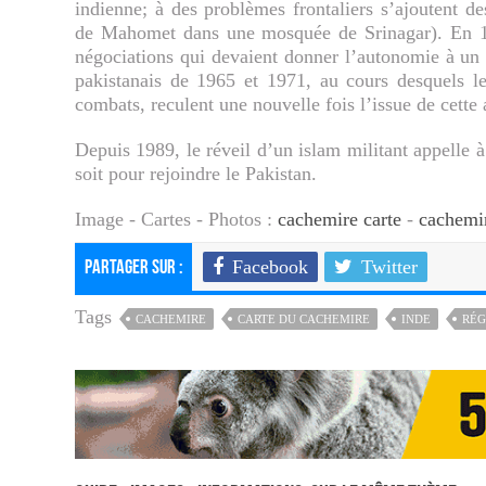
indienne; à des problèmes frontaliers s’ajoutent de
de Mahomet dans une mosquée de Srinagar). En 19
négociations qui devaient donner l’autonomie à un 
pakistanais de 1965 et 1971, au cours desquels le
combats, reculent une nouvelle fois l’issue de cette a
Depuis 1989, le réveil d’un islam militant appelle à
soit pour rejoindre le Pakistan.
Image - Cartes - Photos :
cachemire carte
-
cachemi
Facebook
Twitter
Partager sur :
Tags
CACHEMIRE
CARTE DU CACHEMIRE
INDE
RÉG