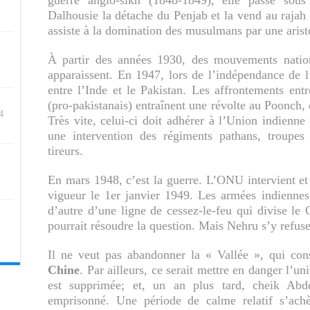
guerre anglo-sikh (1848-1849), elle passe sous 
Dalhousie la détache du Penjab et la vend au raja
assiste à la domination des musulmans par une aristo
À partir des années 1930, des mouvements nationa
apparaissent. En 1947, lors de l’indépendance de l
entre l’Inde et le Pakistan. Les affrontements en
(pro-pakistanais) entraînent une révolte au Poonch, 
4
Très vite, celui-ci doit adhérer à l’Union indienne
une intervention des régiments pathans, troupes 
tireurs.
En mars 1948, c’est la guerre. L’ONU intervient et 
vigueur le 1er janvier 1949. Les armées indiennes e
d’autre d’une ligne de cessez-le-feu qui divise le
pourrait résoudre la question. Mais Nehru s’y refuse
Il ne veut pas abandonner la « Vallée », qui con
Chine
. Par ailleurs, ce serait mettre en danger l’u
est supprimée; et, un an plus tard, cheik Abdo
emprisonné. Une période de calme relatif s’achè