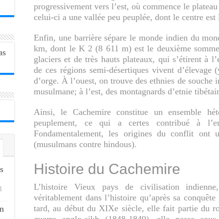
progressivement vers l’est, où commence le plateau 
celui-ci a une vallée peu peuplée, dont le centre est 
Enfin, une barrière sépare le monde indien du mon
km, dont le K 2 (8 611 m) est le deuxième somme
glaciers et de très hauts plateaux, qui s’étirent à 
de ces régions semi-désertiques vivent d’élevage 
d’orge. À l’ouest, on trouve des ethnies de souche 
musulmane; à l’est, des montagnards d’etnie tibétai
Ainsi, le Cachemire constitue un ensemble hét
peuplement, ce qui a certes contribué à l’em
Fondamentalement, les origines du conflit ont un
(musulmans contre hindous).
Histoire du Cachemire
s
L’histoire Vieux pays de civilisation indienn
1
véritablement dans l’histoire qu’après sa conquêt
tard, au début du XIXe siècle, elle fait partie du 
n