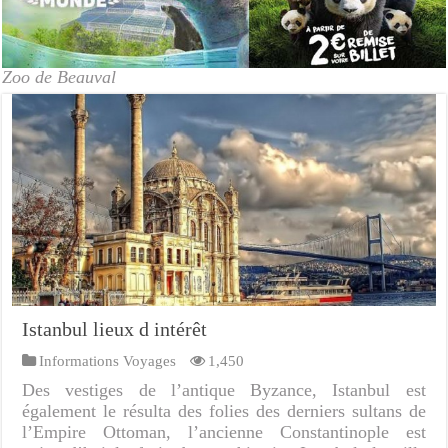
Zoo de Beauval
Istanbul lieux d intérêt
Informations Voyages
1,450
Des vestiges de l’antique Byzance, Istanbul est
également le résulta des folies des derniers sultans de
l’Empire Ottoman, l’ancienne Constantinople est