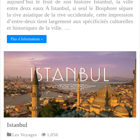
aujourd’hui le fruit de son histoire Istanbul, la ville
entre deux eaux A Istanbul, si seul le Bosphore sépare
la rive asiatique de la rive occidentale, cette impression
d’entre-deux tient largement aux spécificités culturelles
et historiques de la ville. …
Plus d Informations »
Istanbul
Les Voyages
1,056