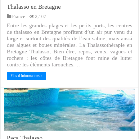
Thalasso en Bretagne
France
2,107
Entre les grandes plages et les petits ports, les centres
de thalasso en Bretagne profitent d’un air pur venu du
large et surtout des qualités de l’eau saline, mais aussi
des algues et boues minérales. La Thalassothérapie en
Bretagne Thalasso, Bien être, repos, vents, vagues et
rochers : les côtes de Bretagne font mine de lutter
contre les éléments farouches. …
Plus d Informations »
Paca Thalasso