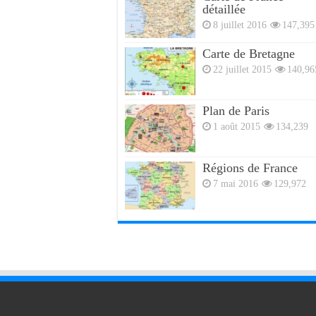
détaillée
8 juillet 2016
147,395
Carte de Bretagne
22 juillet 2015
140,96
Plan de Paris
1 août 2015
134,239
Régions de France
7 mai 2016
129,972