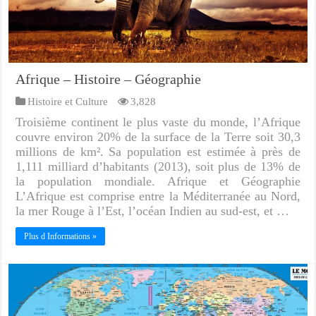
Afrique – Histoire – Géographie
Histoire et Culture
3,828
Troisième continent le plus vaste du monde, l’Afrique
couvre environ 20% de la surface de la Terre soit 30,3
millions de km². Sa population est estimée à près de
1,111 milliard d’habitants (2013), soit plus de 13% de
la population mondiale. Afrique et Géographie
L’Afrique est comprise entre la Méditerranée au Nord,
la mer Rouge à l’Est, l’océan Indien au sud-est, et …
Plus d Informations »