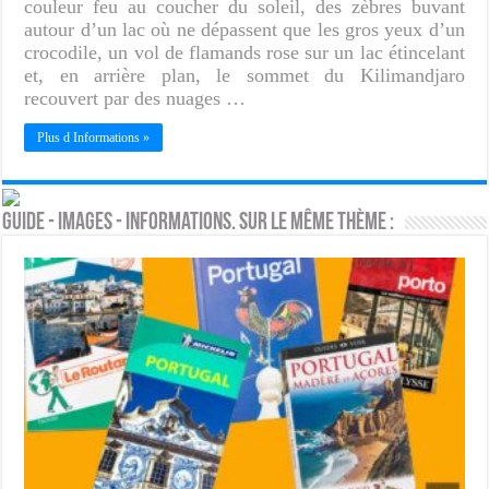
couleur feu au coucher du soleil, des zèbres buvant
autour d’un lac où ne dépassent que les gros yeux d’un
crocodile, un vol de flamands rose sur un lac étincelant
et, en arrière plan, le sommet du Kilimandjaro
recouvert par des nuages …
Plus d Informations »
Guide - Images - Informations. Sur le même thème :