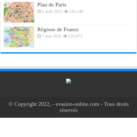
Plan de Paris
1 août 2015
134,248
Régions de France
7 mai 2016
129,973
© Copyright 2022, - evasion-online.com - Tous droits
réservés