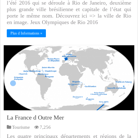
l’été 2016 qui se déroule à Rio de Janeiro, deuxième
plus grande ville brésilienne et capitale de l’état qui
porte le même nom. Découvrez ici => la ville de Rio
en image. Jeux Olympiques de Rio 2016
Plus d Informations »
La France d Outre Mer
Tourisme
7,256
Les quatre principaux départements et régions de la