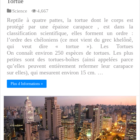
Tortue
Science
4,667
Reptile à quatre pattes, la tortue dont le corps est
protégé par une épaisse carapace , est dans la
classification scientifique, elles forment un ordre :
l’ordre des chéloniens (ce mot vient du grec khelônê,
qui veut dire « tortue »). Les Tortues
On connaît environ 250 espèces de tortues. Les plus
petites sont des tortues-boîtes (ainsi appelées parce
qu’elles peuvent entièrement refermer leur carapace
sur elles), qui mesurent environ 15 cm. …
Plus d Informations »