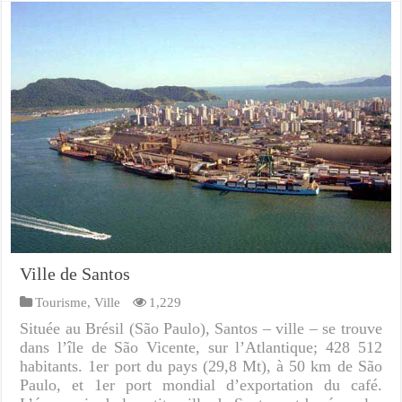
Ville de Santos
Tourisme
,
Ville
1,229
Située au Brésil (São Paulo), Santos – ville – se trouve
dans l’île de São Vicente, sur l’Atlantique; 428 512
habitants. 1er port du pays (29,8 Mt), à 50 km de São
Paulo, et 1er port mondial d’exportation du café.