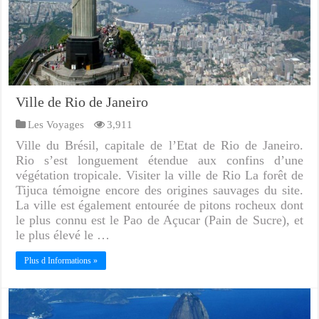
Ville de Rio de Janeiro
Les Voyages
3,911
Ville du Brésil, capitale de l’Etat de Rio de Janeiro.
Rio s’est longuement étendue aux confins d’une
végétation tropicale. Visiter la ville de Rio La forêt de
Tijuca témoigne encore des origines sauvages du site.
La ville est également entourée de pitons rocheux dont
le plus connu est le Pao de Açucar (Pain de Sucre), et
le plus élevé le …
Plus d Informations »