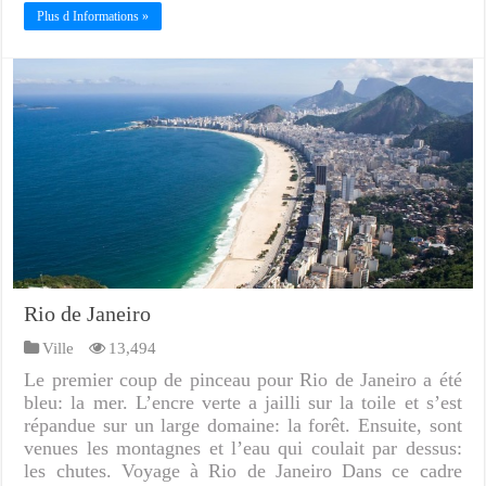
Plus d Informations »
Rio de Janeiro
Ville
13,494
Le premier coup de pinceau pour Rio de Janeiro a été
bleu: la mer. L’encre verte a jailli sur la toile et s’est
répandue sur un large domaine: la forêt. Ensuite, sont
venues les montagnes et l’eau qui coulait par dessus:
les chutes. Voyage à Rio de Janeiro Dans ce cadre