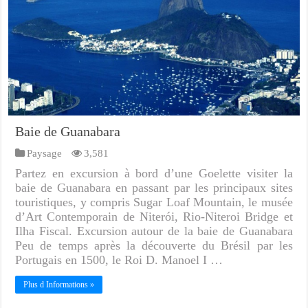
Baie de Guanabara
Paysage
3,581
Partez en excursion à bord d’une Goelette visiter la
baie de Guanabara en passant par les principaux sites
touristiques, y compris Sugar Loaf Mountain, le musée
d’Art Contemporain de Niterói, Rio-Niteroi Bridge et
Ilha Fiscal. Excursion autour de la baie de Guanabara
Peu de temps après la découverte du Brésil par les
Portugais en 1500, le Roi D. Manoel I …
Plus d Informations »