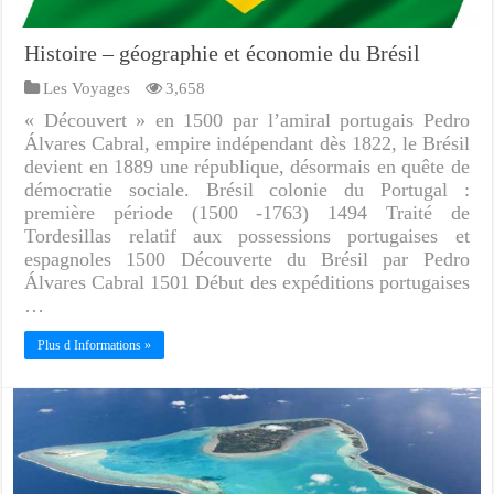
Histoire – géographie et économie du Brésil
Les Voyages
3,658
« Découvert » en 1500 par l’amiral portugais Pedro
Álvares Cabral, empire indépendant dès 1822, le Brésil
devient en 1889 une république, désormais en quête de
démocratie sociale. Brésil colonie du Portugal :
première période (1500 -1763) 1494 Traité de
Tordesillas relatif aux possessions portugaises et
espagnoles 1500 Découverte du Brésil par Pedro
Álvares Cabral 1501 Début des expéditions portugaises
…
Plus d Informations »