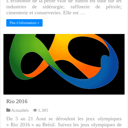
L’économie de la petite ville de Santos est basé sur les
industries de sidérurgie; raffinerie de pétrole;
cimenterie et conserveries. Elle est …
Plus d Informations »
Rio 2016
Actualités
1,385
Du 5 au 21 Aout se déroulent les jeux olympiques
« Rio 2016 » au Brésil. Suivez les jeux olympiques de