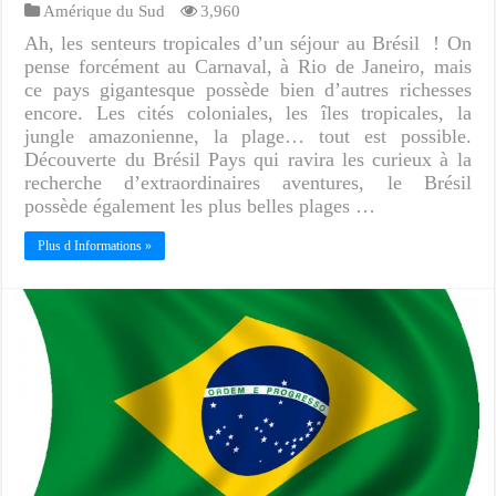
Amérique du Sud
3,960
Ah, les senteurs tropicales d’un séjour au Brésil ! On
pense forcément au Carnaval, à Rio de Janeiro, mais
ce pays gigantesque possède bien d’autres richesses
encore. Les cités coloniales, les îles tropicales, la
jungle amazonienne, la plage… tout est possible.
Découverte du Brésil Pays qui ravira les curieux à la
recherche d’extraordinaires aventures, le Brésil
possède également les plus belles plages …
Plus d Informations »