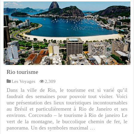
Rio tourisme
Les Voyages
2,309
Dans la ville de Rio, le tourisme est si varié qu’il
faudrait des semaines pour pouvoir tout visiter. Voici
une présentation des lieux touristiques incontournables
au Brésil et particulièrement à Rio de Janeiro et ses
environs. Corcovado – le tourisme à Rio de janeiro Le
vert de la montagne, le buccolique chemin de fer, le
panorama. Un des symboles maximal …