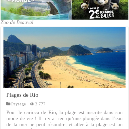
Zoo de Beauval
Plages de Rio
Paysage
3,777
Pour le carioca de Rio, la plage est inscrite dans son
mode de vie ! Il n’y a rien qu’une plongée dans l’eau
de la mer ne peut résoudre, et aller à la plage est un