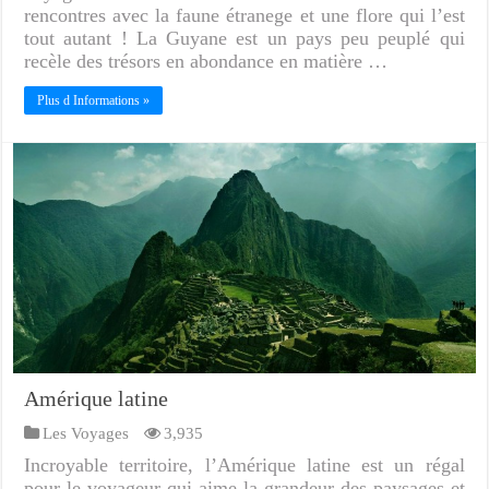
rencontres avec la faune étranege et une flore qui l’est
tout autant ! La Guyane est un pays peu peuplé qui
recèle des trésors en abondance en matière …
Plus d Informations »
Amérique latine
Les Voyages
3,935
Incroyable territoire, l’Amérique latine est un régal
pour le voyageur qui aime la grandeur des paysages et