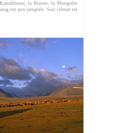
e Kazakhstan, la Russie, la Mongolie
iang est peu peuplée. Son climat est