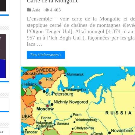
Carte de la Mongolie
Asie
4,403
L’ensemble – voir carte de la Mongolie ci de
steppique cerné de chaînes de montagnes élevé
l’Otgon Tenger Uul], Altaï mongol [4 374 m au 
957 m à l’Ich Bogh Uul]), façonnées par les gla
lacs …
Plus d Informations »