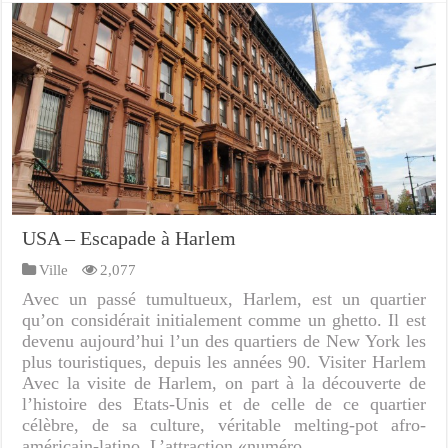
USA – Escapade à Harlem
Ville
2,077
Avec un passé tumultueux, Harlem, est un quartier
qu’on considérait initialement comme un ghetto. Il est
devenu aujourd’hui l’un des quartiers de New York les
plus touristiques, depuis les années 90. Visiter Harlem
Avec la visite de Harlem, on part à la découverte de
l’histoire des Etats-Unis et de celle de ce quartier
célèbre, de sa culture, véritable melting-pot afro-
américain-latino. L’attraction «numéro …