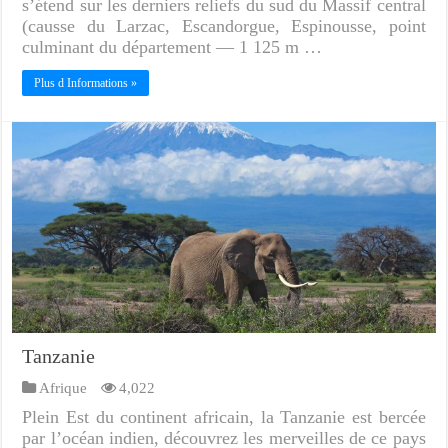
s’étend sur les derniers reliefs du sud du Massif central
(causse du Larzac, Escandorgue, Espinousse, point
culminant du département — 1 125 m …
Plus d Informations »
Tanzanie
Afrique
4,022
Plein Est du continent africain, la Tanzanie est bercée
par l’océan indien, découvrez les merveilles de ce pays