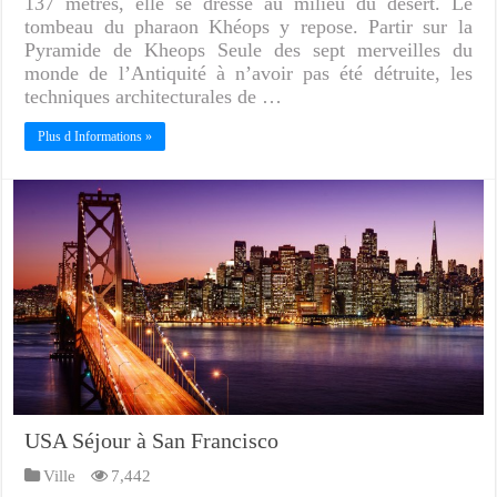
137 mètres, elle se dresse au milieu du désert. Le
tombeau du pharaon Khéops y repose. Partir sur la
Pyramide de Kheops Seule des sept merveilles du
monde de l’Antiquité à n’avoir pas été détruite, les
techniques architecturales de …
Plus d Informations »
USA Séjour à San Francisco
Ville
7,442