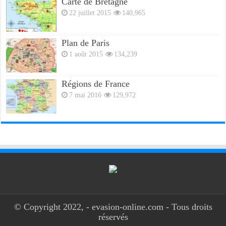
Carte de Bretagne
22 juillet 2015
140,965
Plan de Paris
1 août 2015
134,239
Régions de France
7 mai 2016
129,972
© Copyright 2022, - evasion-online.com - Tous droits
réservés