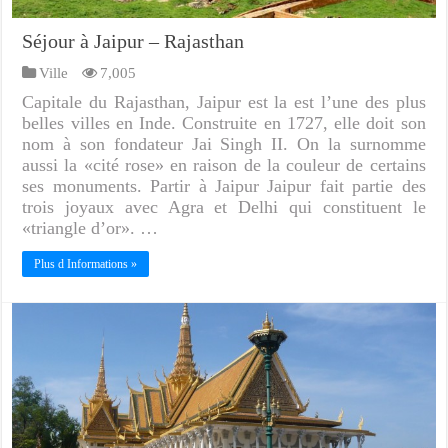
Séjour à Jaipur – Rajasthan
Ville
7,005
Capitale du Rajasthan, Jaipur est la est l’une des plus
belles villes en Inde. Construite en 1727, elle doit son
nom à son fondateur Jai Singh II. On la surnomme
aussi la «cité rose» en raison de la couleur de certains
ses monuments. Partir à Jaipur Jaipur fait partie des
trois joyaux avec Agra et Delhi qui constituent le
«triangle d’or». …
Plus d Informations »