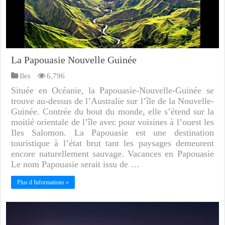
La Papouasie Nouvelle Guinée
Iles
6,796
Située en Océanie, la Papouasie-Nouvelle-Guinée se
trouve au-dessus de l’Australie sur l’île de la Nouvelle-
Guinée. Contrée du bout du monde, elle s’étend sur la
moitié orientale de l’île avec pour voisines à l’ouest les
Iles Salomon. La Papouasie est une destination
touristique à l’état brut tant les paysages demeurent
encore naturellement sauvage. Vacances en Papouasie
Le nom Papouasie serait issu de …
Plus d Informations »