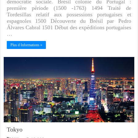
démocratie sociale. Brésil colonie du Portugal :
première période (1500 -1763) 1494 Traité de
Tordesillas relatif aux possessions portugaises et
espagnoles 1500 Découverte du Brésil par Pedro
Álvares Cabral 1501 Début des expéditions portugaises
…
Plus d Informations »
Tokyo