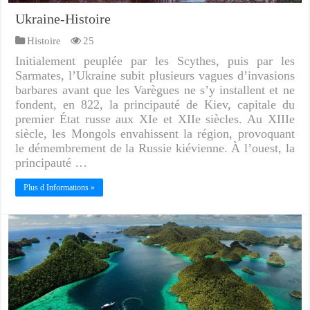
Ukraine-Histoire
Histoire
25
Initialement peuplée par les Scythes, puis par les
Sarmates, l’Ukraine subit plusieurs vagues d’invasions
barbares avant que les Varègues ne s’y installent et ne
fondent, en 822, la principauté de Kiev, capitale du
premier État russe aux XIe et XIIe siècles. Au XIIIe
siècle, les Mongols envahissent la région, provoquant
le démembrement de la Russie kiévienne. À l’ouest, la
principauté …
Plus d Informations »