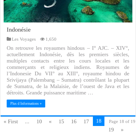
Indonésie
Les Voyages
1,650
On retrouve les royaumes hindous – I° AJC. – XIV°,
actuellement Indonésie, dès les premiers siècles,
multiples contacts entre les cours locales et les
commerçants et religieux indiens. Royaumes de
l’Indonesie Du VII° au XIII°, royaume hindou de
Srivijaya (Palembang – Sumatra) contrôlant la plupart
de Sumatra, de la Malaisie, de l’ouest de Java et les
détroits. Grande puissance maritime …
Plus d Informations »
18
« First
...
10
«
15
16
17
Page 18 of 19
19
»