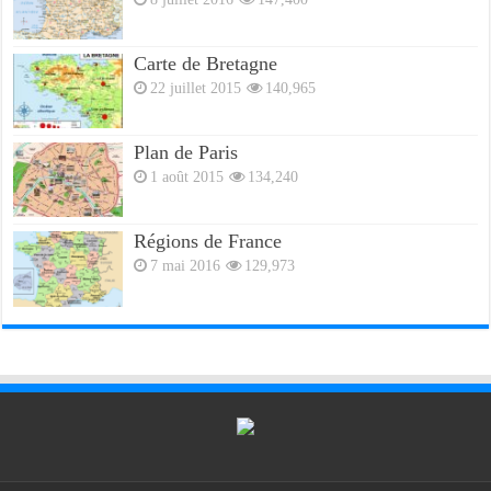
Carte de Bretagne
22 juillet 2015
140,965
Plan de Paris
1 août 2015
134,240
Régions de France
7 mai 2016
129,973