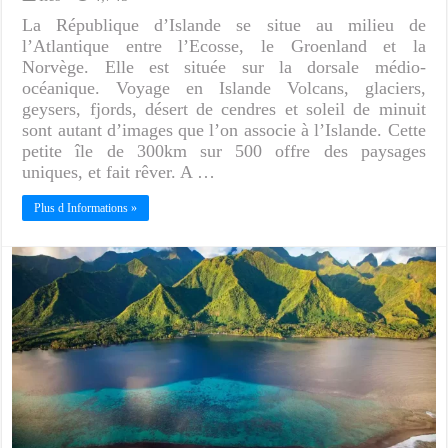
La République d’Islande se situe au milieu de
l’Atlantique entre l’Ecosse, le Groenland et la
Norvège. Elle est située sur la dorsale médio-
océanique. Voyage en Islande Volcans, glaciers,
geysers, fjords, désert de cendres et soleil de minuit
sont autant d’images que l’on associe à l’Islande. Cette
petite île de 300km sur 500 offre des paysages
uniques, et fait rêver. A …
Plus d Informations »