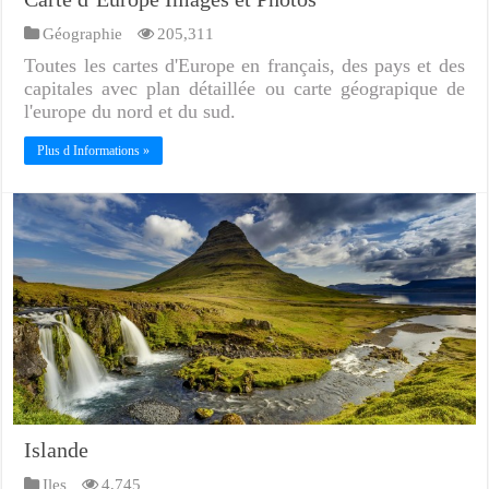
Géographie
205,311
Toutes les cartes d'Europe en français, des pays et des
capitales avec plan détaillée ou carte géograpique de
l'europe du nord et du sud.
Plus d Informations »
Islande
Iles
4,745