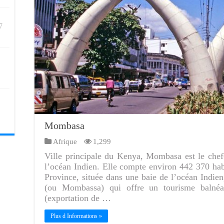
7
Mombasa
Afrique
1,299
Ville principale du Kenya, Mombasa est le chef-
l’océan Indien. Elle compte environ 442 370 habit
Province, située dans une baie de l’océan Indie
(ou Mombassa) qui offre un tourisme balnéai
(exportation de …
Plus d Informations »