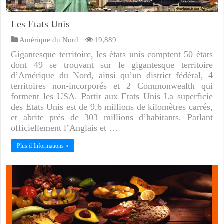
Les Etats Unis
Amérique du Nord
19,889
Gigantesque territoire, les états unis comptent 50 états
dont 49 se trouvant sur le gigantesque territoire
d’Amérique du Nord, ainsi qu’un district fédéral, 4
territoires non-incorporés et 2 Commonwealth qui
forment les USA. Partir aux Etats Unis La superficie
des Etats Unis est de 9,6 millions de kilomètres carrés,
et abrite prés de 303 millions d’habitants. Parlant
officiellement l’Anglais et …
Plus d Informations »