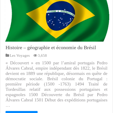
Histoire – géographie et économie du Brésil
Les Voyages
3,658
« Découvert » en 1500 par l’amiral portugais Pedro
Álvares Cabral, empire indépendant dès 1822, le Brésil
devient en 1889 une république, désormais en quête de
démocratie sociale. Brésil colonie du Portugal :
première période (1500 -1763) 1494 Traité de
Tordesillas relatif aux possessions portugaises et
espagnoles 1500 Découverte du Brésil par Pedro
Álvares Cabral 1501 Début des expéditions portugaises
…