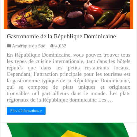
Gastronomie de la République Dominicaine
Amérique du Sud
4,032
En République Dominicaine, vous pouvez trouver tous
les types de cuisine internationale, tant dans les hôtels
réputés que dans les petits restaurants locaux.
Cependant, l’attraction principale pour les touristes est
la gastronomie typique de la République Dominicaine,
qui se compose de plats uniques et originaux
trouvables nul part ailleurs dans le monde. Les plats
régionaux de la République dominicaine Les …
Plus d Informations »