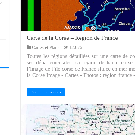
3
Carte de la Corse – Région de France
Cartes et Plans
12,076
Toutes les régions détaillées sur une carte de c
ses départementales, sa région de haute corse 
l’image de l’île corse de France située en mer m
la Corse Image - Cartes - Photos : région france -
…
Plus d Informations »