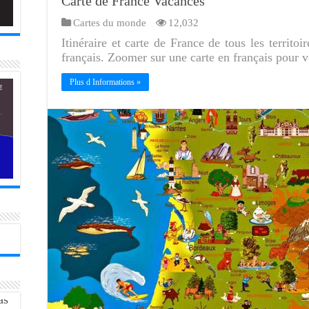
Carte de France Vacances
Cartes du monde
12,032
Itinéraire et carte de France de tous les territoi
français. Zoomer sur une carte en français pour v
Plus d Informations »