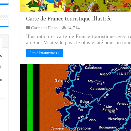
Carte de France touristique illustrée
Cartes et Plans
14,714
Illustration et carte de France touristique avec 
au Sud. Visitez le pays le plus visité pour un tou
Plus d Informations »
s
1
n