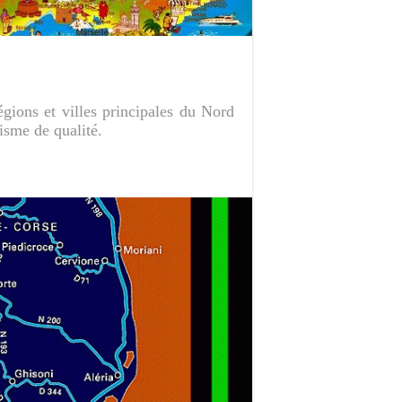
régions et villes principales du Nord
risme de qualité.