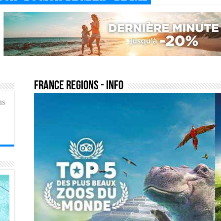
france regions
- Info