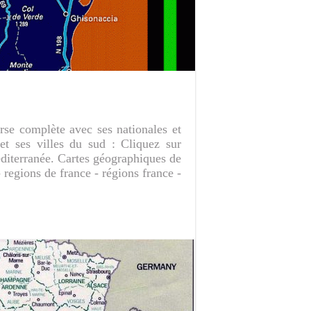
orse complète avec ses nationales et
et ses villes du sud : Cliquez sur
éditerranée. Cartes géographiques de
 regions de france - régions france -