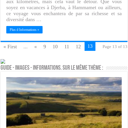
aux kilomètres, mais cela vaut le détour. Que vous
soyez en vacances à Djerba, à Hammamet ou ailleurs,
ce voyage vous enchantera de par sa richesse et sa
diversité dans …
Plus d Informations »
13
« First
...
«
9
10
11
12
Page 13 of 13
Guide - Images - Informations. Sur le même thème :