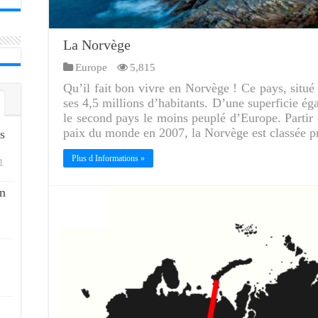
La Norvège
Europe
5,815
Qu’il fait bon vivre en Norvège ! Ce pays, situé
ses 4,5 millions d’habitants. D’une superficie éga
le second pays le moins peuplé d’Europe. Partir
paix du monde en 2007, la Norvège est classée p
s
Plus d Informations »
1
n