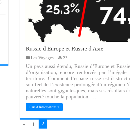
5
Russie d Europe et Russie d Asie
Les Voyages
23
Un pays aussi étendu, Russie d’Europe et Russi
d’organisation, encore renforcés par l’inégale 
territoire. Comment l’espace russe est-il stru
souffert de l’existence prolongée d’un régime d’
naturelles sont gigantesques, mais ses résultats 
pauvreté touche la population. …
Plus d Informations »
2
«
1