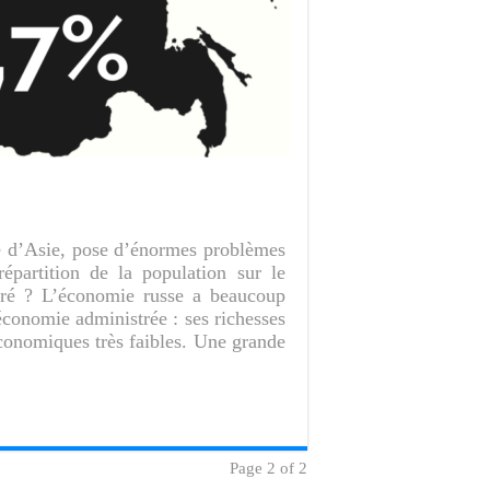
e d’Asie, pose d’énormes problèmes
répartition de la population sur le
cturé ? L’économie russe a beaucoup
économie administrée : ses richesses
économiques très faibles. Une grande
Page 2 of 2