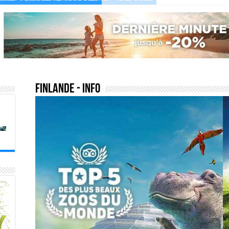
finlande
- Info