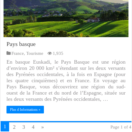
Pays basque
France
,
Tourisme
1,935
En basque Euskadi, le Pays Basque est une région
d’environ 20 000 km² s’étendant sur les deux versants
des Pyrénées occidentales, à la fois en Espagne (pour
les quatre cinquièmes) et en France. En voyage au
Pays Basque, vous découvrirez une région du sud-
ouest de la France et du nord de l’Espagne, située sur
les deux versants des Pyrénées occidentales, …
Plus d Informations »
1
2
3
4
»
Page 1 of 4