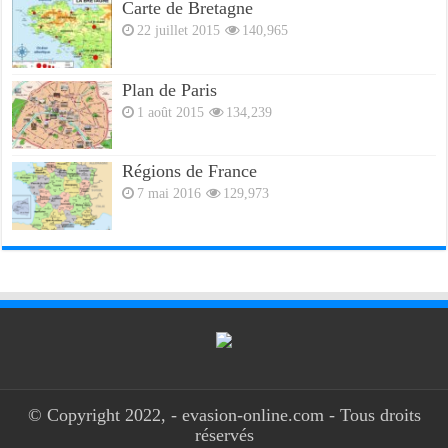
Carte de Bretagne
22 juillet 2015
140,965
Plan de Paris
1 août 2015
134,239
Régions de France
7 mai 2016
129,973
© Copyright 2022, - evasion-online.com - Tous droits
réservés