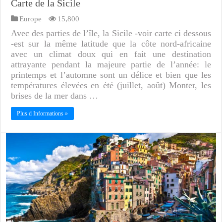
Carte de la Sicile
Europe
15,800
Avec des parties de l’île, la Sicile -voir carte ci dessous
-est sur la même latitude que la côte nord-africaine
avec un climat doux qui en fait une destination
attrayante pendant la majeure partie de l’année: le
printemps et l’automne sont un délice et bien que les
températures élevées en été (juillet, août) Monter, les
brises de la mer dans …
Plus d Informations »