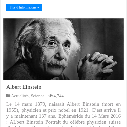
Plus d Informations »
Albert Einstein
Actualités
,
Science
4,744
Le 14 mars 1879, naissait Albert Einstein (mort en
1955), physicien et prix nobel en 1921. C’est arrivé il
y a maintenant 137 ans. Ephéméride du 14 Mars 2016
: ALbert Einstein Portrait du célèbre physicien suisse