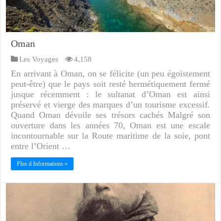
Oman
Les Voyages
4,158
En arrivant à Oman, on se félicite (un peu égoïstement
peut-être) que le pays soit resté hermétiquement fermé
jusque récemment : le sultanat d’Oman est ainsi
préservé et vierge des marques d’un tourisme excessif.
Quand Oman dévoile ses trésors cachés Malgré son
ouverture dans les années 70, Oman est une escale
incontournable sur la Route maritime de la soie, pont
entre l’Orient …
Plus d Informations »