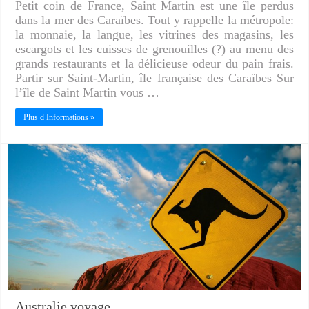
Petit coin de France, Saint Martin est une île perdus
dans la mer des Caraïbes. Tout y rappelle la métropole:
la monnaie, la langue, les vitrines des magasins, les
escargots et les cuisses de grenouilles (?) au menu des
grands restaurants et la délicieuse odeur du pain frais.
Partir sur Saint-Martin, île française des Caraïbes Sur
l’île de Saint Martin vous …
Plus d Informations »
Australie voyage