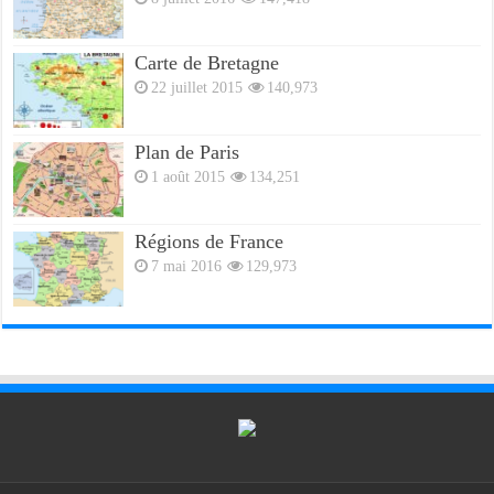
Carte de Bretagne
22 juillet 2015
140,973
Plan de Paris
1 août 2015
134,251
Régions de France
7 mai 2016
129,973