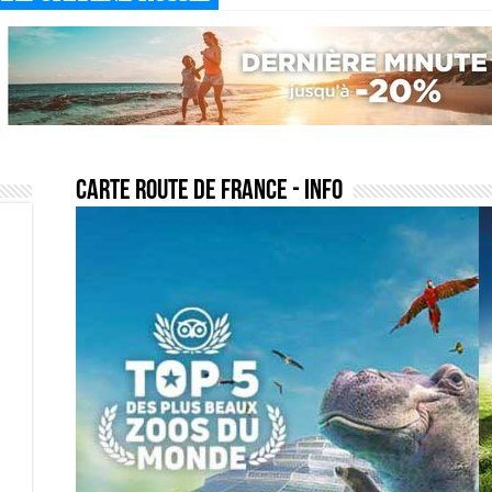
carte route de france
- Info