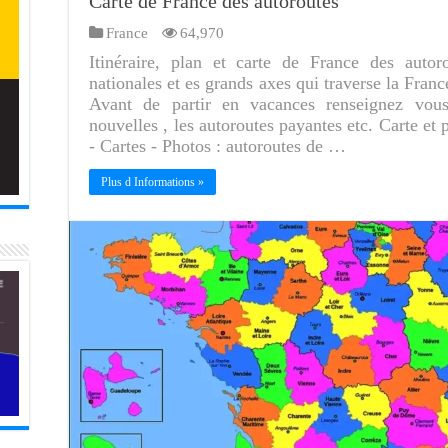
Carte de France des autoroutes
France
64,970
Itinéraire, plan et carte de France des autor
nationales et es grands axes qui traverse la Fran
Avant de partir en vacances renseignez vous 
nouvelles , les autoroutes payantes etc. Carte et
- Cartes - Photos : autoroutes de …
Plus d Informations »