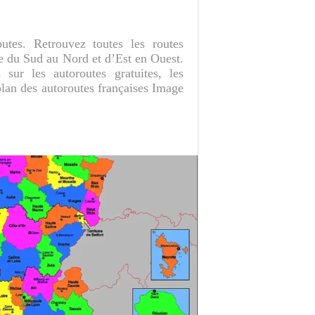
outes. Retrouvez toutes les routes
ce du Sud au Nord et d’Est en Ouest.
sur les autoroutes gratuites, les
 plan des autoroutes françaises Image