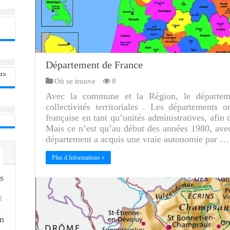
Département de France
Où se trouve
8
Avec la commune et la Région, le départeme
collectivités territoriales . Les départements 
française en tant qu’unités administratives, afin 
Mais ce n’est qu’au début des années 1980, avec 
département a acquis une vraie autonomie par …
Plus d Informations »
s
1
n