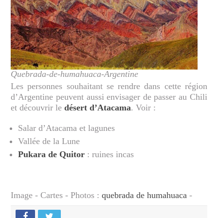
Quebrada-de-humahuaca-Argentine
Les personnes souhaitant se rendre dans cette région
d’Argentine peuvent aussi envisager de passer au Chili
et découvrir le
désert d’Atacama
. Voir :
Salar d’Atacama et lagunes
Vallée de la Lune
Pukara de Quitor
: ruines incas
Image - Cartes - Photos :
quebrada de humahuaca
-