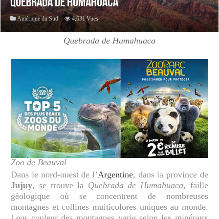
Quebrada de Humahuaca
Amérique du Sud
4,631 Vues
Quebrada de Humahuaca
Zoo de Beauval
Dans le nord-ouest de l’
Argentine
, dans la province de
Jujuy
, se trouve la
Quebrada de Humahuaca
, faille
géologique où se concentrent de nombreuses
montagnes et collines multicolores uniques au monde.
Leur couleur des montagnes varie selon les minéraux