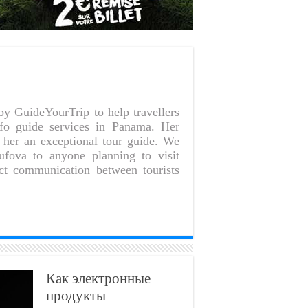
by GuideYourTrip to help travellers
fo guide services in Panama. Her
 her an exceptional tour guide. We
fova to anyone planning to visit
ct communication between tourists
Как электронные
продукты