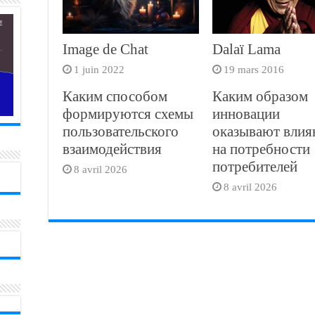
Image de Chat
Dalaï Lama
1 juin 2022
19 mars 2016
Каким способом
Каким образом
формируются схемы
инновации
пользовательского
оказывают влия
взаимодействия
на потребности
потребителей
8 avril 2026
8 avril 2026