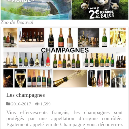
Zoo de Beauval
Les champagnes
2016-2017
1,599
Vins effervescents français, les champagnes sont
protégés par une appellation d’origine contrôlée.
Egalement appelé vin de Champagne vous découvrirez