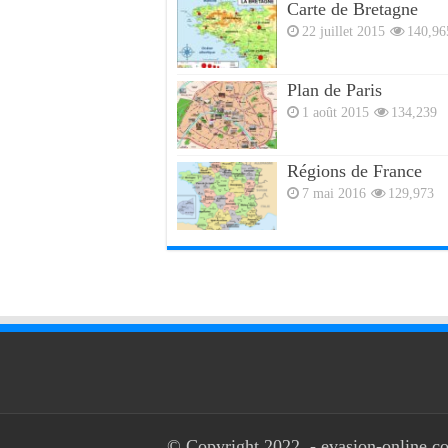
Carte de Bretagne
22 juillet 2015
140,96
Plan de Paris
1 août 2015
134,239
Régions de France
7 mai 2016
129,973
© Copyright 2022, - evasion-online.co