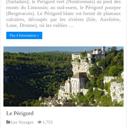
(Sarladais); le Périgord vert (Nontronnais) au pied des
monts du Limousin; au sud-ouest, le Périgord pourpre
(Bergeracois). Le Périgord blanc est formé de plateaux
calcaires, découpés par les rivières (Isle, Auvézère,
Loue, Dronne), où les vallées …
Plus d Informations »
Le Périgord
Les Voyages
1,755