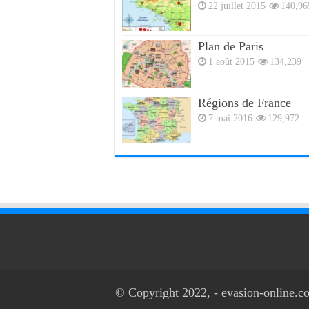
22 juillet 2015
140,96
Plan de Paris
1 août 2015
134,239
Régions de France
7 mai 2016
129,972
© Copyright 2022, - evasion-online.co