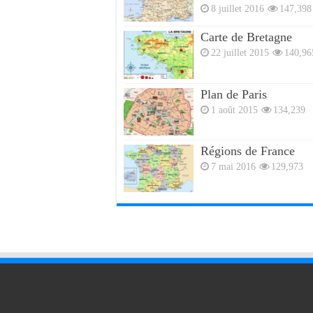
8 juillet 2016
147,398
Carte de Bretagne
22 juillet 2015
140,96
Plan de Paris
1 août 2015
134,239
Régions de France
7 mai 2016
129,973