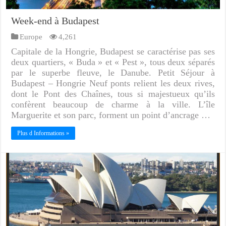
Week-end à Budapest
Europe
4,261
Capitale de la Hongrie, Budapest se caractérise pas ses
deux quartiers, « Buda » et « Pest », tous deux séparés
par le superbe fleuve, le Danube. Petit Séjour à
Budapest – Hongrie Neuf ponts relient les deux rives,
dont le Pont des Chaînes, tous si majestueux qu’ils
confèrent beaucoup de charme à la ville. L’île
Marguerite et son parc, forment un point d’ancrage …
Plus d Informations »