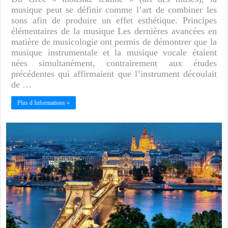
musique peut se définir comme l’art de combiner les
sons afin de produire un effet esthétique. Principes
élémentaires de la musique Les dernières avancées en
matière de musicologie ont permis de démontrer que la
musique instrumentale et la musique vocale étaient
nées simultanément, contrairement aux études
précédentes qui affirmaient que l’instrument découlait
de …
Plus d Informations »