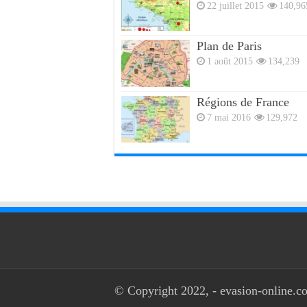
22 juillet 2015
140,96
Plan de Paris
1 août 2015
134,239
Régions de France
7 mai 2016
129,972
© Copyright 2022, - evasion-online.co