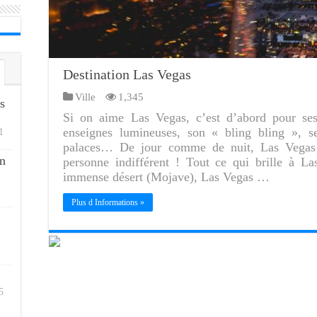
Destination Las Vegas
Ville
1,345
s
Si on aime Las Vegas, c’est d’abord pour ses 
enseignes lumineuses, son « bling bling », s
1
palaces… De jour comme de nuit, Las Vegas 
n
personne indifférent ! Tout ce qui brille à L
immense désert (Mojave), Las Vegas …
Plus d Informations »
5